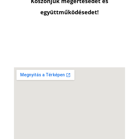
Köszönjük megértésedet és
együttműködésedet!