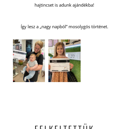
hajtincset is adunk ajándékba!
Így lesz a „nagy napból” mosolygós történet.
FELKELTETTÜK