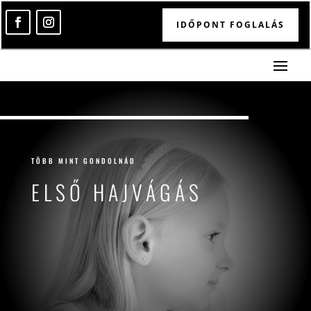
IDŐPONT FOGLALÁS
TÖBB MINT GONDOLNÁD
ELSŐ HAJVÁGÁS