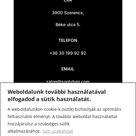
3900 Szerencs,
Béke utca 5.
TELEFON
+36 30 199 92 92
EMAIL
salon@sootyhair.com
Weboldalunk további használatával
KÖVESS MINKET
elfogadod a sütik használatát.
A weboldalunkon cookie-k (sütik) biztosítják az optimális
felhasználói élményt. A további weboldal használattal
hozzájárulsz a szükséges sütik
alkalmazásához.
Süti-szabályzat