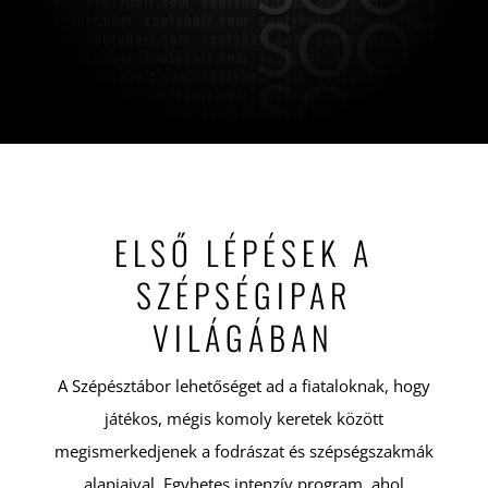
ELSŐ LÉPÉSEK A
SZÉPSÉGIPAR
VILÁGÁBAN
A Szépésztábor lehetőséget ad a fiataloknak, hogy
játékos, mégis komoly keretek között
megismerkedjenek a fodrászat és szépségszakmák
alapjaival. Egyhetes intenzív program, ahol