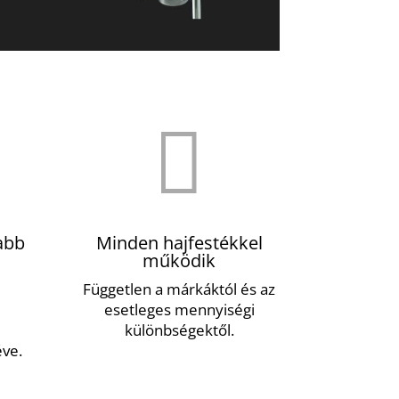

abb
Minden hajfestékkel
működik
Független a márkáktól és az
esetleges mennyiségi
különbségektől.
éve.