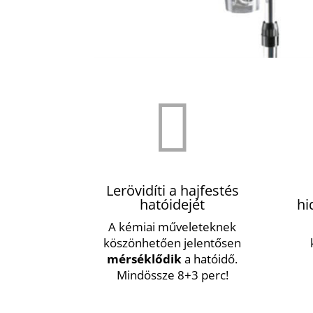

Lerövidíti a hajfestés
hatóidejét
hi
A kémiai műveleteknek
köszönhetően
jelentősen
mérséklődik
a hatóidő.
Mindössze 8+3 perc!