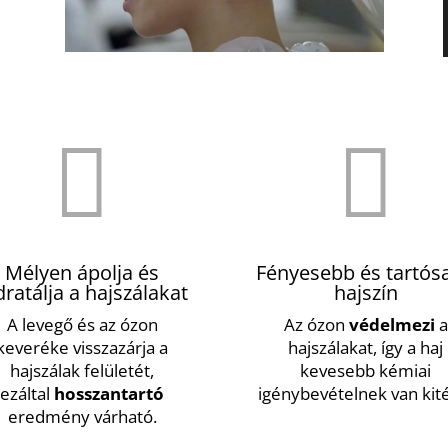


Mélyen ápolja és
Fényesebb és tartós
dratálja a hajszálakat
hajszín
A levegő és az ózon
Az ózon
védelmezi
a
keveréke visszazárja a
hajszálakat, így a haj
hajszálak felületét,
kevesebb kémiai
ezáltal
hosszantartó
igénybevételnek van kit
eredmény várható.