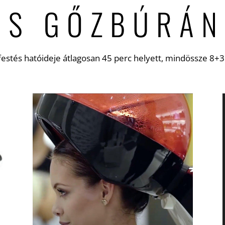
OS GŐZBÚRÁN
festés hatóideje átlagosan 45 perc helyett, mindössze 8+3