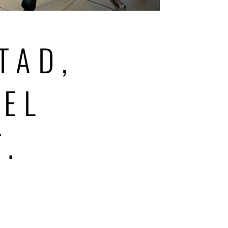
TAD,
 EL
.