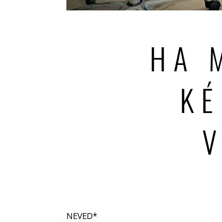
HA 
KÉ
NEVED*