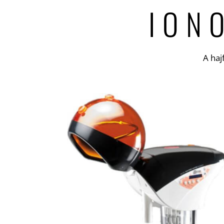
ION
A haj